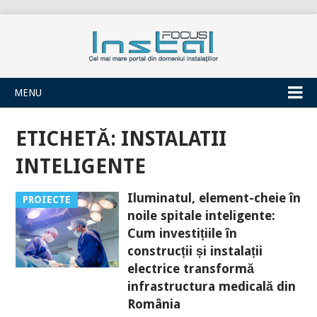
INSTALFOCUS
MENU
ETICHETĂ:
INSTALATII
INTELIGENTE
Iluminatul, element-cheie în
PROIECTE
noile spitale inteligente:
Cum investițiile în
construcții și instalații
electrice transformă
infrastructura medicală din
România