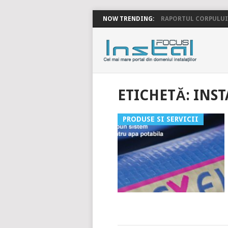
NOW TRENDING:
RAPORTUL CORPULUI 
INSTALFOC
ETICHETĂ:
INST
PRODUSE SI SERVICII