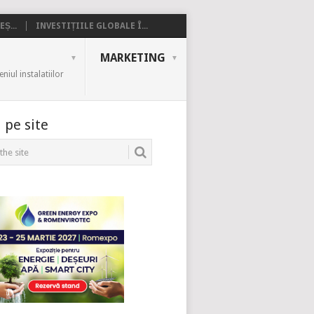
Ș...
INVESTIȚIILE GLOBALE Î...
MARKETING
iul instalatiilor
 pe site