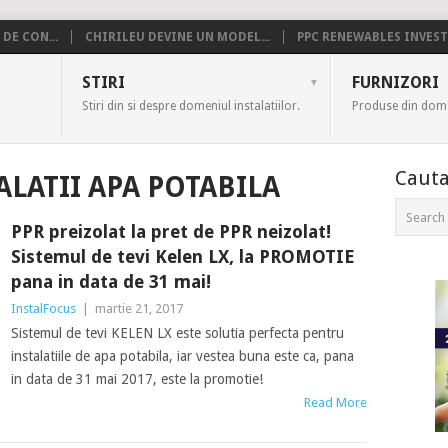
DE CON...
CHIRILEU DEVINE UN MODEL...
PPC RENEWABLES INVESTE
US
STIRI
FURNIZORI
Stiri din si despre domeniul instalatiilor.
Produse din domen
Cauta
ALATII APA POTABILA
PPR preizolat la pret de PPR neizolat!
Sistemul de tevi Kelen LX, la PROMOTIE
pana in data de 31 mai!
InstalFocus
|
martie 21, 2017
Sistemul de tevi KELEN LX este solutia perfecta pentru
instalatiile de apa potabila, iar vestea buna este ca, pana
in data de 31 mai 2017, este la promotie!
Read More