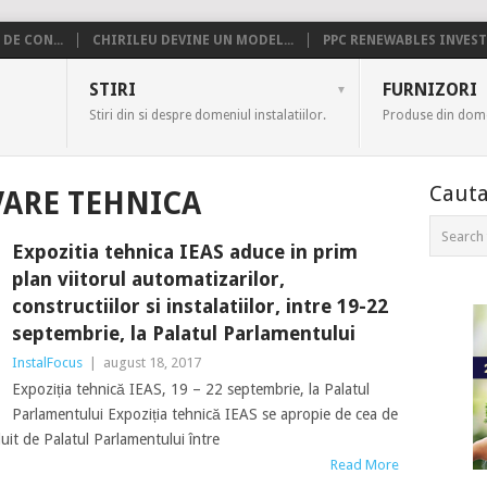
DE CON...
CHIRILEU DEVINE UN MODEL...
PPC RENEWABLES INVESTE
US
STIRI
FURNIZORI
Stiri din si despre domeniul instalatiilor.
Produse din domen
Cauta
ARE TEHNICA
Expozitia tehnica IEAS aduce in prim
plan viitorul automatizarilor,
constructiilor si instalatiilor, intre 19-22
septembrie, la Palatul Parlamentului
InstalFocus
|
august 18, 2017
Expoziția tehnică IEAS, 19 – 22 septembrie, la Palatul
Parlamentului Expoziția tehnică IEAS se apropie de cea de
duit de Palatul Parlamentului între
Read More