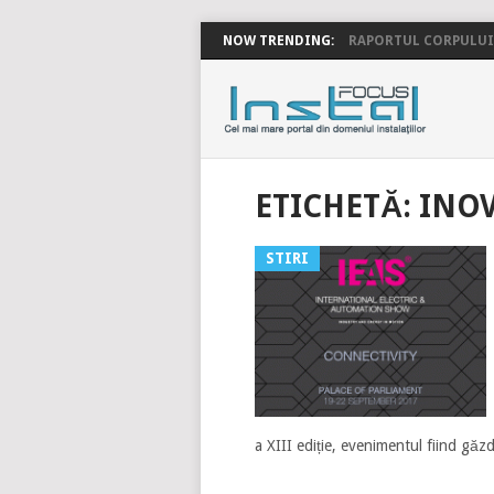
NOW TRENDING:
RAPORTUL CORPULUI 
INSTALFOC
ETICHETĂ:
INOV
STIRI
a XIII ediție, evenimentul fiind găz