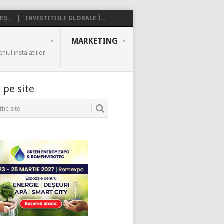
Ș...
INVESTIȚIILE GLOBALE Î...
MARKETING
iul instalatiilor
 pe site