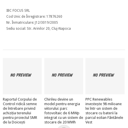
IBC FOCUS SRL
Cod Unic de Înregistrare: 17876260
Nr. Înmatriculare: J12/3019/2005
Sediu social: Str. Arinilor 20, Cluj-Napoca
Raportul Corpului de
Chirileu devine un
PPC Renewables
Control ridică semne
model pentru energia
investește 98 milioane
de întrebare privind
viitorului: parc
lei într-un sistem de
achiziția terenului
fotovoltaic de 6 MWp
stocare cu baterii la
pentru proiectul SMR
integrat cu un sistem de
parcul eolian Fântânele
de la Doicești
stocare de 20 MWh
Vest