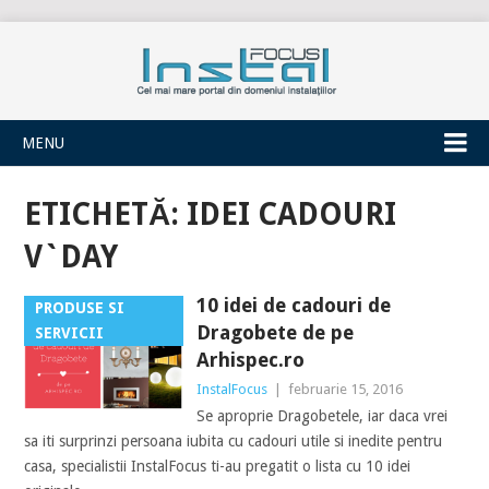
INSTALFOCUS
MENU
ETICHETĂ:
IDEI CADOURI
V`DAY
10 idei de cadouri de
PRODUSE SI
Dragobete de pe
SERVICII
Arhispec.ro
InstalFocus
|
februarie 15, 2016
Se aproprie Dragobetele, iar daca vrei
sa iti surprinzi persoana iubita cu cadouri utile si inedite pentru
casa, specialistii InstalFocus ti-au pregatit o lista cu 10 idei