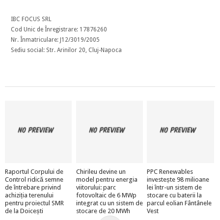
IBC FOCUS SRL
Cod Unic de Înregistrare: 17876260
Nr. Înmatriculare: J12/3019/2005
Sediu social: Str. Arinilor 20, Cluj-Napoca
Raportul Corpului de
Chirileu devine un
PPC Renewables
Control ridică semne
model pentru energia
investește 98 milioane
de întrebare privind
viitorului: parc
lei într-un sistem de
achiziția terenului
fotovoltaic de 6 MWp
stocare cu baterii la
pentru proiectul SMR
integrat cu un sistem de
parcul eolian Fântânele
de la Doicești
stocare de 20 MWh
Vest