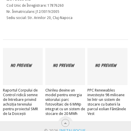
Cod Unic de Înregistrare: 17876260
Nr. Înmatriculare: J12/3019/2005
Sediu social: Str. Arinilor 20, Cluj-Napoca
Raportul Corpului de
Chirileu devine un
PPC Renewables
Control ridică semne
model pentru energia
investește 98 milioane
de întrebare privind
viitorului: parc
lei într-un sistem de
achiziția terenului
fotovoltaic de 6 MWp
stocare cu baterii la
pentru proiectul SMR
integrat cu un sistem de
parcul eolian Fântânele
de la Doicești
stocare de 20 MWh
Vest
© 2026
INSTALFOCUS
.