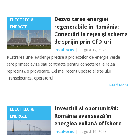
Dezvoltarea energiei
ELECTRIC &
regenerabile în România:
ENERGIE
Conectări la rețea și schema
de sprijin prin CfD-uri
InstalFocus
|
august 17, 2023
Păstrarea unei evidențe precise a proiectelor de energie verde
care primesc avize sau contracte pentru conectarea la rețea
reprezintă o provocare. Cel mai recent update al site-ului
Transelectrica, operatorul
Read More
Investiții și oportunități:
ELECTRIC &
România avansează în
ENERGIE
energiea eoliană offshore
InstalFocus
|
august 16, 2023