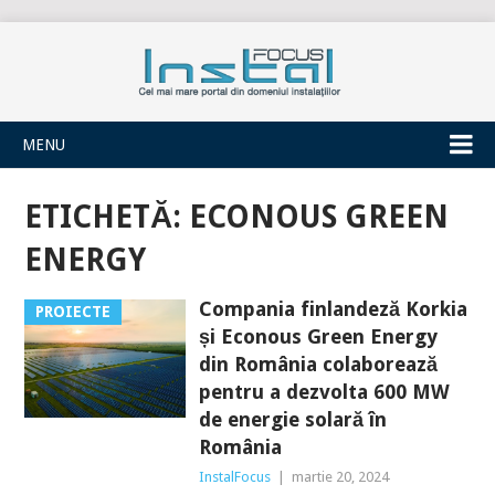
INSTALFOCUS
MENU
ETICHETĂ:
ECONOUS GREEN
ENERGY
Compania finlandeză Korkia
PROIECTE
și Econous Green Energy
din România colaborează
pentru a dezvolta 600 MW
de energie solară în
România
InstalFocus
|
martie 20, 2024