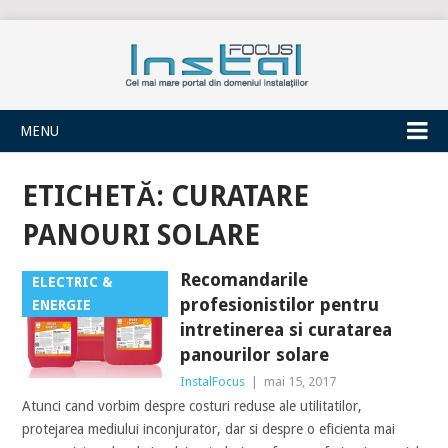
INSTALFOCUS
MENU
ETICHETĂ:
CURATARE
PANOURI SOLARE
Recomandarile
ELECTRIC &
profesionistilor pentru
ENERGIE
intretinerea si curatarea
panourilor solare
InstalFocus
|
mai 15, 2017
Atunci cand vorbim despre costuri reduse ale utilitatilor,
protejarea mediului inconjurator, dar si despre o eficienta mai