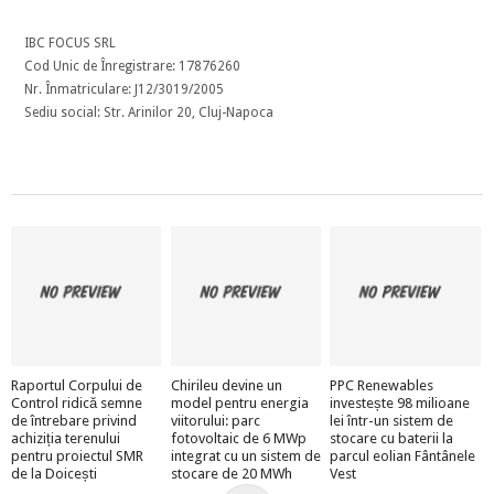
IBC FOCUS SRL
Cod Unic de Înregistrare: 17876260
Nr. Înmatriculare: J12/3019/2005
Sediu social: Str. Arinilor 20, Cluj-Napoca
Raportul Corpului de
Chirileu devine un
PPC Renewables
Control ridică semne
model pentru energia
investește 98 milioane
de întrebare privind
viitorului: parc
lei într-un sistem de
achiziția terenului
fotovoltaic de 6 MWp
stocare cu baterii la
pentru proiectul SMR
integrat cu un sistem de
parcul eolian Fântânele
de la Doicești
stocare de 20 MWh
Vest