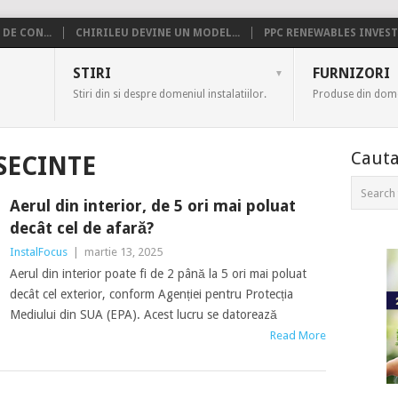
DE CON...
CHIRILEU DEVINE UN MODEL...
PPC RENEWABLES INVESTE
US
STIRI
FURNIZORI
Stiri din si despre domeniul instalatiilor.
Produse din domen
Cauta
SECINTE
Aerul din interior, de 5 ori mai poluat
decât cel de afară?
InstalFocus
|
martie 13, 2025
Aerul din interior poate fi de 2 până la 5 ori mai poluat
decât cel exterior, conform Agenției pentru Protecția
Mediului din SUA (EPA). Acest lucru se datorează
Read More