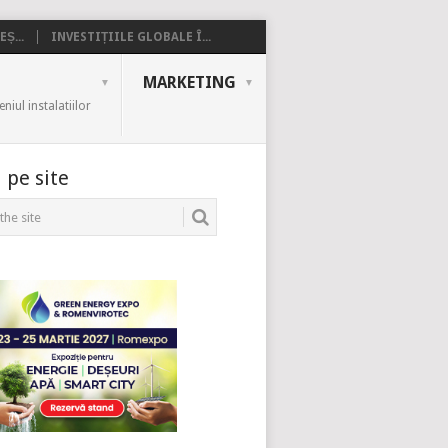
Ș...
INVESTIȚIILE GLOBALE Î...
MARKETING
iul instalatiilor
 pe site