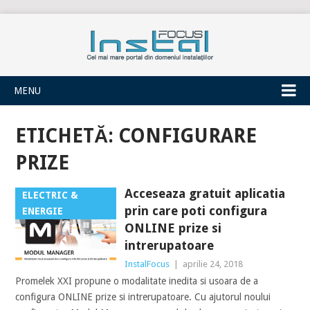
INSTALFOCUS
MENU
ETICHETĂ:
CONFIGURARE
PRIZE
Acceseaza gratuit aplicatia
ELECTRIC &
prin care poti configura
ENERGIE
ONLINE prize si
intrerupatoare
InstalFocus
|
aprilie 24, 2018
Promelek XXI propune o modalitate inedita si usoara de a
configura ONLINE prize si intrerupatoare. Cu ajutorul noului