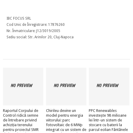
IBC FOCUS SRL
Cod Unic de Înregistrare: 17876260
Nr. Înmatriculare: J12/3019/2005
Sediu social: Str. Arinilor 20, Cluj-Napoca
Raportul Corpului de
Chirileu devine un
PPC Renewables
Control ridică semne
model pentru energia
investește 98 milioane
de întrebare privind
viitorului: parc
lei într-un sistem de
achiziția terenului
fotovoltaic de 6 MWp
stocare cu baterii la
pentru proiectul SMR
integrat cu un sistem de
parcul eolian Fântânele