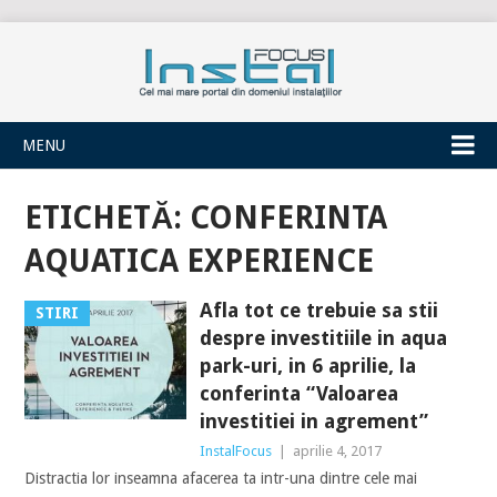
INSTALFOCUS
MENU
ETICHETĂ:
CONFERINTA
AQUATICA EXPERIENCE
Afla tot ce trebuie sa stii
STIRI
despre investitiile in aqua
park-uri, in 6 aprilie, la
conferinta “Valoarea
investitiei in agrement”
InstalFocus
|
aprilie 4, 2017
Distractia lor inseamna afacerea ta intr-una dintre cele mai