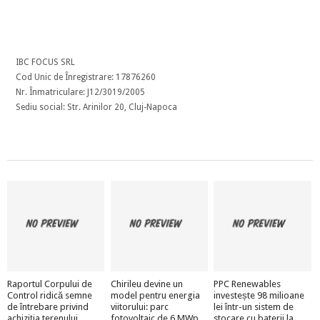
IBC FOCUS SRL
Cod Unic de Înregistrare: 17876260
Nr. Înmatriculare: J12/3019/2005
Sediu social: Str. Arinilor 20, Cluj-Napoca
Raportul Corpului de
Chirileu devine un
PPC Renewables
Control ridică semne
model pentru energia
investește 98 milioane
de întrebare privind
viitorului: parc
lei într-un sistem de
achiziția terenului
fotovoltaic de 6 MWp
stocare cu baterii la