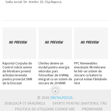
Sediu social: Str. Arinilor 20, Cluj-Napoca
Raportul Corpului de
Chirileu devine un
PPC Renewables
Control ridică semne
model pentru energia
investește 98 milioane
de întrebare privind
viitorului: parc
lei într-un sistem de
achiziția terenului
fotovoltaic de 6 MWp
stocare cu baterii la
pentru proiectul SMR
integrat cu un sistem de
parcul eolian Fântânele
de la Doicești
stocare de 20 MWh
Vest
© 2026
INSTALFOCUS
.
DUBLEAZĂ-ȚI VÂNZĂRILE
OFERTE PENTRU ȘANTIERUL TĂU
POLITICA DE UTILIZARE COOKIE-URI
PROMOVARE