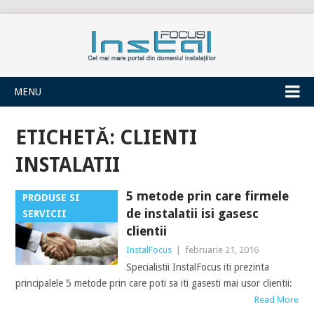
INSTALFOCUS
MENU
ETICHETĂ:
CLIENTI
INSTALATII
5 metode prin care firmele
PRODUSE SI
de instalatii isi gasesc
SERVICII
clientii
InstalFocus
|
februarie 21, 2016
Specialistii InstalFocus iti prezinta
principalele 5 metode prin care poti sa iti gasesti mai usor clientii:
Read More