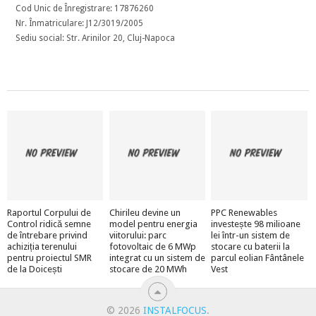
Cod Unic de Înregistrare: 17876260
Nr. Înmatriculare: J12/3019/2005
Sediu social: Str. Arinilor 20, Cluj-Napoca
Raportul Corpului de
Chirileu devine un
PPC Renewables
Control ridică semne
model pentru energia
investește 98 milioane
de întrebare privind
viitorului: parc
lei într-un sistem de
achiziția terenului
fotovoltaic de 6 MWp
stocare cu baterii la
pentru proiectul SMR
integrat cu un sistem de
parcul eolian Fântânele
de la Doicești
stocare de 20 MWh
Vest
© 2026
INSTALFOCUS
.