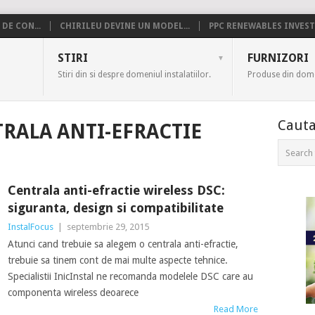
DE CON...
CHIRILEU DEVINE UN MODEL...
PPC RENEWABLES INVESTE
US
STIRI
FURNIZORI
Stiri din si despre domeniul instalatiilor.
Produse din domen
Cauta
RALA ANTI-EFRACTIE
Centrala anti-efractie wireless DSC:
siguranta, design si compatibilitate
InstalFocus
|
septembrie 29, 2015
Atunci cand trebuie sa alegem o centrala anti-efractie,
trebuie sa tinem cont de mai multe aspecte tehnice.
Specialistii InicInstal ne recomanda modelele DSC care au
componenta wireless deoarece
Read More