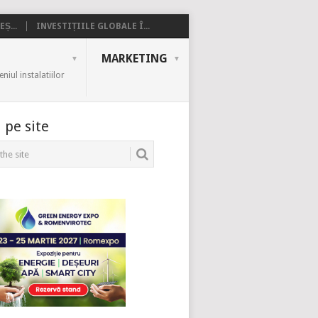
Ș...
INVESTIȚIILE GLOBALE Î...
MARKETING
iul instalatiilor
 pe site