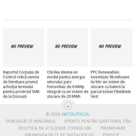
Raportul Corpului de
Chirileu devine un
PPC Renewables
Control ridică semne
model pentru energia
investește 98 milioane
de întrebare privind
viitorului: parc
lei într-un sistem de
achiziția terenului
fotovoltaic de 6 MWp
stocare cu baterii la
pentru proiectul SMR
integrat cu un sistem de
parcul eolian Fântânele
de la Doicești
stocare de 20 MWh
Vest
© 2026
INSTALFOCUS
.
DUBLEAZĂ-ȚI VÂNZĂRILE
OFERTE PENTRU ȘANTIERUL TĂU
POLITICA DE UTILIZARE COOKIE-URI
PROMOVARE
PROMOVEAZĂ-TE PE INSTALFOCUS
PSPDCP