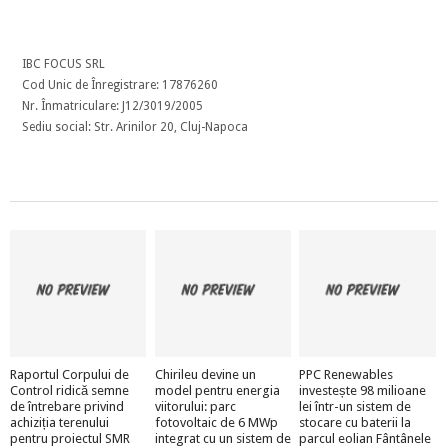
IBC FOCUS SRL
Cod Unic de Înregistrare: 17876260
Nr. Înmatriculare: J12/3019/2005
Sediu social: Str. Arinilor 20, Cluj-Napoca
Raportul Corpului de
Chirileu devine un
PPC Renewables
Control ridică semne
model pentru energia
investește 98 milioane
de întrebare privind
viitorului: parc
lei într-un sistem de
achiziția terenului
fotovoltaic de 6 MWp
stocare cu baterii la
pentru proiectul SMR
integrat cu un sistem de
parcul eolian Fântânele