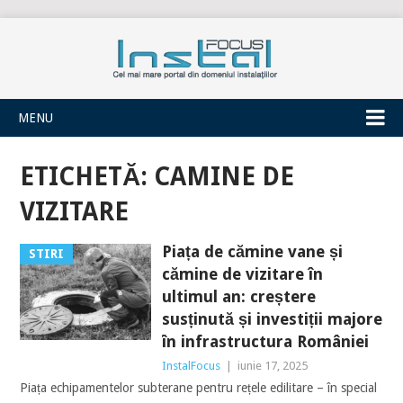
INSTALFOCUS
MENU
ETICHETĂ:
CAMINE DE
VIZITARE
Piața de cămine vane și
STIRI
cămine de vizitare în
ultimul an: creștere
susținută și investiții majore
în infrastructura României
InstalFocus
|
iunie 17, 2025
Piața echipamentelor subterane pentru rețele edilitare – în special