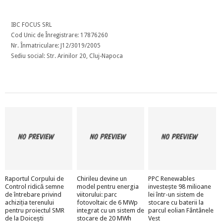
IBC FOCUS SRL
Cod Unic de Înregistrare: 17876260
Nr. Înmatriculare: J12/3019/2005
Sediu social: Str. Arinilor 20, Cluj-Napoca
Raportul Corpului de
Chirileu devine un
PPC Renewables
Control ridică semne
model pentru energia
investește 98 milioane
de întrebare privind
viitorului: parc
lei într-un sistem de
achiziția terenului
fotovoltaic de 6 MWp
stocare cu baterii la
pentru proiectul SMR
integrat cu un sistem de
parcul eolian Fântânele
de la Doicești
stocare de 20 MWh
Vest