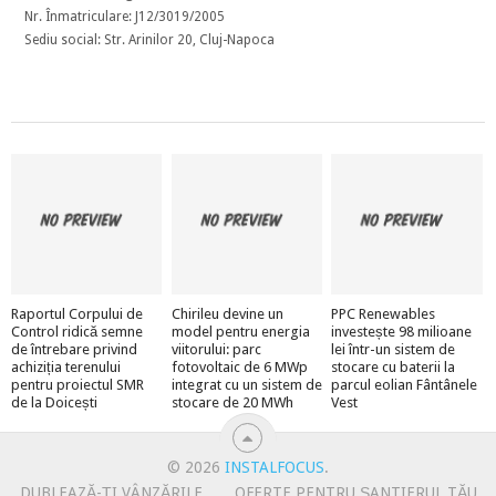
Nr. Înmatriculare: J12/3019/2005
Sediu social: Str. Arinilor 20, Cluj-Napoca
Raportul Corpului de
Chirileu devine un
PPC Renewables
Control ridică semne
model pentru energia
investește 98 milioane
de întrebare privind
viitorului: parc
lei într-un sistem de
achiziția terenului
fotovoltaic de 6 MWp
stocare cu baterii la
pentru proiectul SMR
integrat cu un sistem de
parcul eolian Fântânele
de la Doicești
stocare de 20 MWh
Vest
© 2026
INSTALFOCUS
.
DUBLEAZĂ-ȚI VÂNZĂRILE
OFERTE PENTRU ȘANTIERUL TĂU